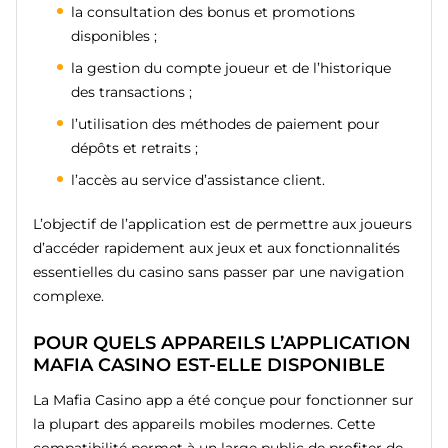
la consultation des bonus et promotions
disponibles ;
la gestion du compte joueur et de l’historique
des transactions ;
l’utilisation des méthodes de paiement pour
dépôts et retraits ;
l’accès au service d’assistance client.
L’objectif de l’application est de permettre aux joueurs
d’accéder rapidement aux jeux et aux fonctionnalités
essentielles du casino sans passer par une navigation
complexe.
POUR QUELS APPAREILS L’APPLICATION
MAFIA CASINO EST-ELLE DISPONIBLE
La Mafia Casino app a été conçue pour fonctionner sur
la plupart des appareils mobiles modernes. Cette